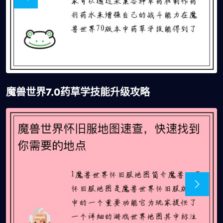
魔兽世界7.0药草学技能升级攻略