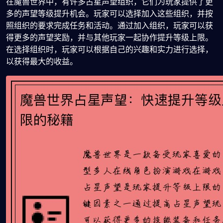
在魔兽世界中，有许多占星声望组织，它们为玩家提供了更
多的声望等级提升机会。玩家可以选择加入这些组织，并按
照组织的要求完成任务和活动。通过加入组织，玩家可以获
得更多的声望奖励，并与其他玩家一起协作提升等级上限。
在选择组织时，玩家可以根据自己的兴趣和实力进行选择，
以获得最大的收益。