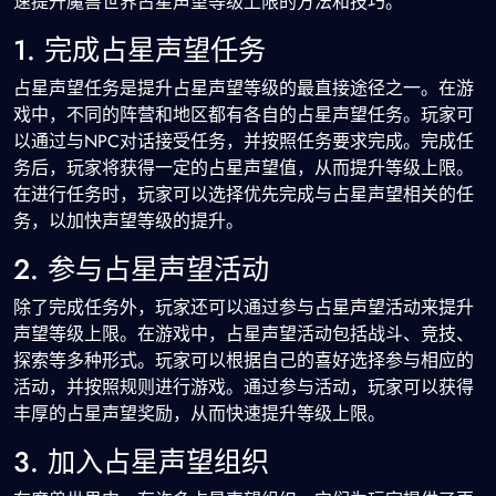
速提升魔兽世界占星声望等级上限的方法和技巧。
1. 完成占星声望任务
占星声望任务是提升占星声望等级的最直接途径之一。在游
戏中，不同的阵营和地区都有各自的占星声望任务。玩家可
以通过与NPC对话接受任务，并按照任务要求完成。完成任
务后，玩家将获得一定的占星声望值，从而提升等级上限。
在进行任务时，玩家可以选择优先完成与占星声望相关的任
务，以加快声望等级的提升。
2. 参与占星声望活动
除了完成任务外，玩家还可以通过参与占星声望活动来提升
声望等级上限。在游戏中，占星声望活动包括战斗、竞技、
探索等多种形式。玩家可以根据自己的喜好选择参与相应的
活动，并按照规则进行游戏。通过参与活动，玩家可以获得
丰厚的占星声望奖励，从而快速提升等级上限。
3. 加入占星声望组织