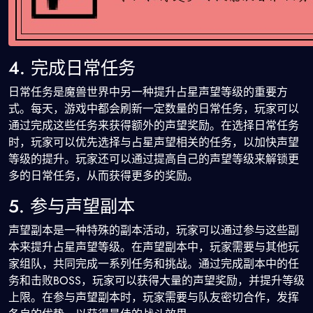
4. 完成日常任务
日常任务是魔兽世界中另一种提升占星声望等级的重要方
式。每天，游戏中都会刷新一定数量的日常任务，玩家可以
通过完成这些任务来获得额外的声望奖励。在选择日常任务
时，玩家可以优先选择与占星声望相关的任务，以加快声望
等级的提升。玩家还可以通过提高自己的声望等级来解锁更
多的日常任务，从而获得更多的奖励。
5. 参与声望副本
声望副本是一种特殊的副本活动，玩家可以通过参与这些副
本来提升占星声望等级。在声望副本中，玩家需要与其他玩
家组队，共同完成一系列任务和挑战。通过完成副本中的任
务和击败BOSS，玩家可以获得大量的声望奖励，并提升等级
上限。在参与声望副本时，玩家需要与队友密切合作，发挥