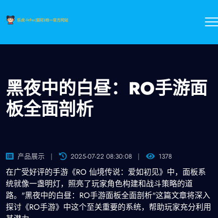
黑夜中的白昼：RO手游面
板全面剖析
产品展示
2025-07-22 08:30:08
1378
在广受好评的手游《RO 仙境传说：爱如初见》中，面板系
统就像一盏明灯，照亮了玩家角色构建和战斗策略的道
路。"黑夜中的白昼：RO手游面板全面剖析"这篇文章将深入
探讨《RO手游》中这个至关重要的系统，帮助玩家充分利用