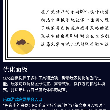
优化面板
优化面板提供了多种工具和选项，帮助玩家优化角色的性
能。玩家可以调整图形设置、声音效果、操作方式和战斗模
式，打造最适合自己游戏体验的配置。
乐虎游戏官网平台入口
"黑夜中的白昼：RO手游面板全面剖析"这篇文章深入探讨了