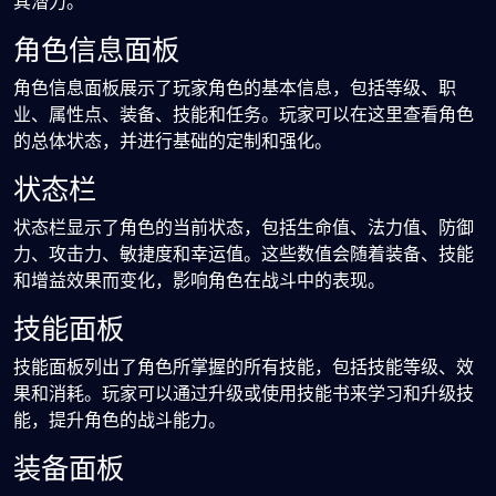
其潜力。
角色信息面板
角色信息面板展示了玩家角色的基本信息，包括等级、职
业、属性点、装备、技能和任务。玩家可以在这里查看角色
的总体状态，并进行基础的定制和强化。
状态栏
状态栏显示了角色的当前状态，包括生命值、法力值、防御
力、攻击力、敏捷度和幸运值。这些数值会随着装备、技能
和增益效果而变化，影响角色在战斗中的表现。
技能面板
技能面板列出了角色所掌握的所有技能，包括技能等级、效
果和消耗。玩家可以通过升级或使用技能书来学习和升级技
能，提升角色的战斗能力。
装备面板