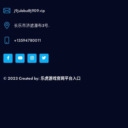
j9julebu@j909.vip
长乐市济遮瀑布3号.
+13594780011
© 2023 Created by:
乐虎游戏官网平台入口